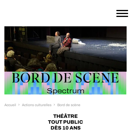
Aller au contenu principal
BORD DE SCÈNE
Spectrum
Accueil
Actions culturelles
Bord de scène
THÉÂTRE
TOUT PUBLIC
DÈS 10 ANS