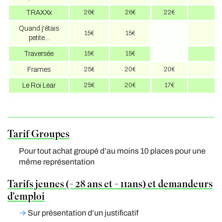
TRAXXx
26€
26€
22€
2
Quand j'étais
15€
15€
petite...
Traversée
15€
15€
Frames
25€
20€
20€
1
Le Roi Lear
25€
20€
17€
1
Tarif Groupes
Pour tout achat groupé d’au moins 10 places pour une
même représentation
Tarifs jeunes (- 28 ans et - 11ans) et demandeurs
d'emploi
→
Sur présentation d’un justificatif