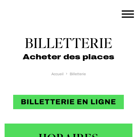
Aller au contenu principal
BILLETTERIE
Acheter des places
Accueil
Billetterie
BILLETTERIE EN LIGNE