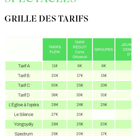
GRILLE DES TARIFS
TARIF
JEUNES
TARIFS
RÉDUIT
GROUPES
DEMA
PLEIN
Carte
D'E
Odyssud
Tarif A
11€
9€
9€
Tarif B
20€
17€
15€
1
Tarif C
30€
25€
23€
1
Tarif D
39€
33€
31€
2
L’Église à l’opéra
28€
26€
25€
1
Le Silence
27€
21€
1
Yongoyély
28€
25€
20€
2
Spectrum
25€
20€
17€
1