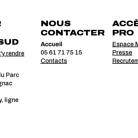
R
NOUS
ACC
CONTACTER
PRO
SUD
Accueil
Espace M
05 61 71 75 15
Presse
y rendre
Contacts
Recrute
du Parc
gnac
, ligne