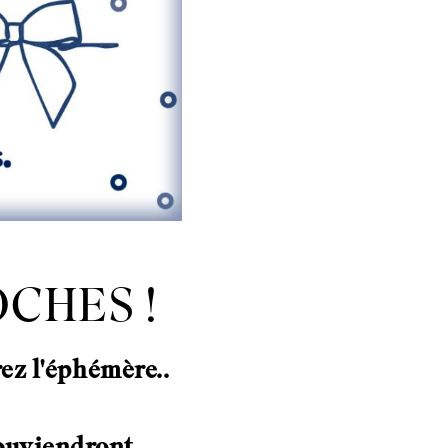
OCHES !
ez l'éphémère..
souviendront