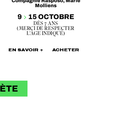
Compagnie Rasposo, Marie
Molliens
9
15 OCTOBRE
DÈS 7 ANS
(MERCI DE RESPECTER
L'ÂGE INDIQUÉ)
EN SAVOIR +
ACHETER
LÈTE