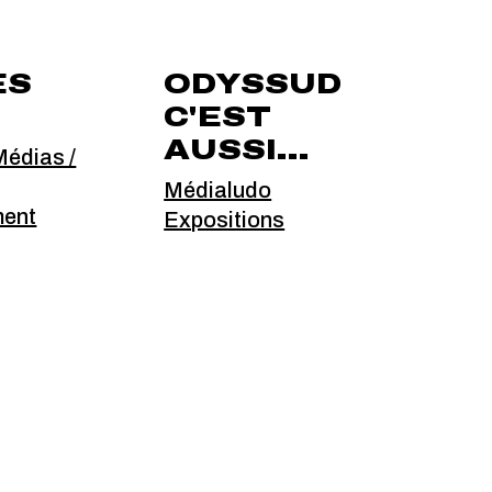
ÈS
ODYSSUD
C'EST
AUSSI...
édias /
Médialudo
ment
Expositions