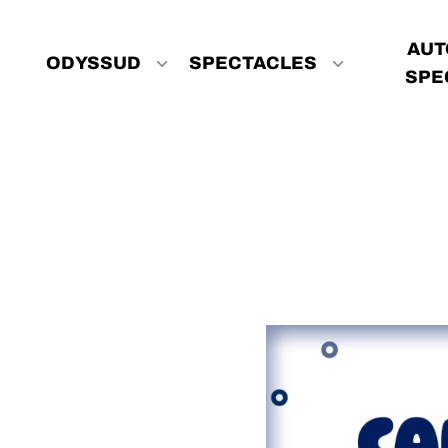
Aller au contenu principal
Navigation principale
AUT
ODYSSUD
SPECTACLES
SPE