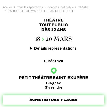
Accueil
Tous les spectacles
Séances tout public
Théâtre
J’AI 8 ANS ET JE M’APPELLE JEAN ROCHEFORT
THÉÂTRE
TOUT PUBLIC
DÈS 12 ANS
18
20 MARS
Détails représentations
Durée
1h20
PETIT THÉÂTRE SAINT-EXUPÈRE
Blagnac
S'y rendre
ACHETER DES PLACES