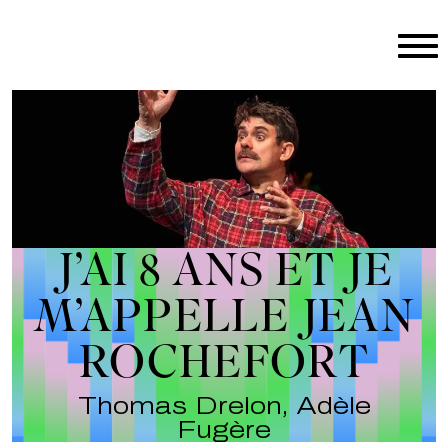
Aller au contenu principal
J’AI 8 ANS ET JE
M’APPELLE JEAN
ROCHEFORT
Thomas Drelon, Adèle
Fugère