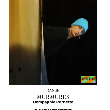
DANSE
MURMURES
Compagnie Pernette