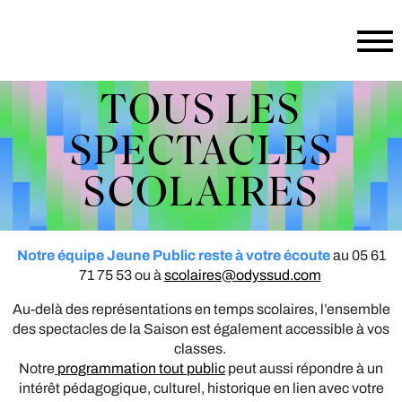
Aller au contenu principal
TOUS LES
SPECTACLES
SCOLAIRES
Notre équipe Jeune Public reste à votre écoute
au 05 61
71 75 53 ou à
scolaires@odyssud.com
Au-delà des représentations en temps scolaires, l’ensemble
des spectacles de la Saison est également accessible à vos
classes.
Notre
programmation tout public
peut aussi répondre à un
intérêt pédagogique, culturel, historique en lien avec votre