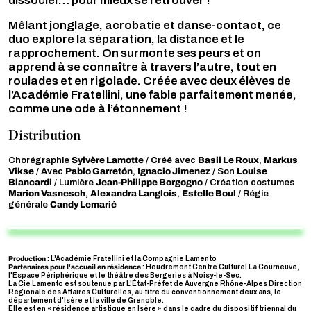
dissocier… pour mieux se retrouver !
Mêlant jonglage, acrobatie et danse-contact, ce
duo explore la séparation, la distance et le
rapprochement. On surmonte ses peurs et on
apprend à se connaître à travers l’autre, tout en
roulades et en rigolade. Créée avec deux élèves de
l’Académie Fratellini, une fable parfaitement menée,
comme une ode à l’étonnement !
Distribution
Sylvère Lamotte
Basil Le Roux
Markus
Chorégraphie
/ Créé avec
,
Vikse
Pablo Garretón
Ignacio Jimenez
Louise
/ Avec
,
/ Son
Blancardi
Jean-Philippe Borgogno
/ Lumière
/ Création costumes
Marion Vasnesch
Alexandra Langlois
Estelle Boul
,
,
/ Régie
Candy Lemarié
générale
Production
: L'Académie Fratellini et la Compagnie Lamento
Partenaires pour l'accueil en résidence
: Houdremont Centre Culturel La Courneuve,
l'Espace Périphérique et le théâtre des Bergeries à Noisy-le-Sec.
La Cie Lamento est soutenue par L'État-Préfet de Auvergne Rhône-Alpes Direction
Régionale des Affaires Culturelles, au titre du conventionnement deux ans, le
département d'Isère et la ville de Grenoble.
Elle est en « résidence artistique en Isère » dans le cadre du dispositif triennal du