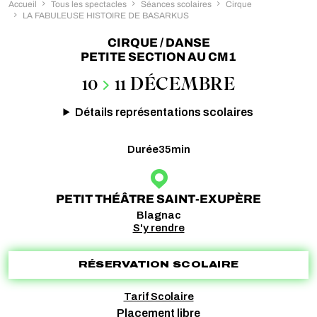
Accueil
Tous les spectacles
Séances scolaires
Cirque
LA FABULEUSE HISTOIRE DE BASARKUS
CIRQUE / DANSE
PETITE SECTION AU CM1
10
11 DÉCEMBRE
Détails représentations scolaires
Durée
35min
PETIT THÉÂTRE SAINT-EXUPÈRE
Blagnac
S'y rendre
RÉSERVATION SCOLAIRE
Tarif Scolaire
Placement libre