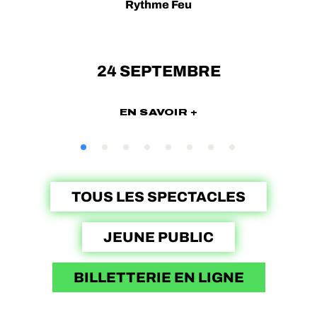
Rythme Feu
E
RSION
RSION
24 SEPTEMBRE
2
HETER
EN SAVOIR +
TOUS LES SPECTACLES
JEUNE PUBLIC
BILLETTERIE EN LIGNE