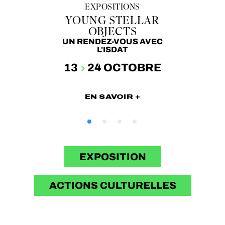
LLE
EXPOSITIONS
AC
NE
YOUNG STELLAR
B
OBJECTS
UN RENDEZ-VOUS AVEC
L'ISDAT
RE
13
24 OCTOBRE
EN SAVOIR +
EXPOSITION
ACTIONS CULTURELLES