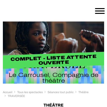
Aller au contenu principal
COMPLET - LISTE ATTENTE
TRAVERSÉE
OUVERTE
Le Carrousel, Compagnie de
théâtre
Accueil
Tous les spectacles
Séances tout public
Théâtre
TRAVERSÉE
THÉÂTRE