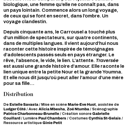
biologique, une femme qu’elle ne connaît pas, dans
un pays lointain. Commence alors un long voyage,
de ceux qui se font en secret, dans l’ombre. Un
voyage clandestin.
Depuis cinquante ans, le Carrousel a touché plus
d’un million de spectateurs, sur quatre continents,
dans de multiples langues. Il vient aujourd’hui nous
raconter cette histoire inspirée de témoignages
d’adolescents passés seuls en pays étranger. Le
rêve, l’absence, le vide, le lien. L’attente.
Traversée
est aussi une grande histoire d’amour. Elle raconte le
lien unique entre la petite Nour et la grande Youmna.
Et elle nous dit jusqu’où peut aller l’amour d’une mère
pour sa fille…
Distribution
Estelle Savasta
Marie-Eve Huot
De
/ Mise en scène
, assistée de
Ludger Côté
Alicia Mbesha
Zoé Ntumba
/ Avec
,
/ Scénographie
Patrice Charbonneau-Brunelle
Gabrielle
/ Création sonore
Couillard
Paul Chambers
Cynthia St-Gelais
/ Lumière
/ Costumes
/
Ginie Petit
Ressource artistique