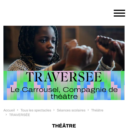
Aller au contenu principal
TRAVERSÉE
Le Carrousel, Compagnie de
théâtre
Accueil
Tous les spectacles
Séances scolaires
Théâtre
TRAVERSÉE
THÉÂTRE