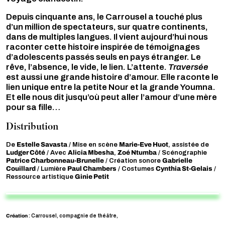
Depuis cinquante ans, le Carrousel a touché plus
d’un million de spectateurs, sur quatre continents,
dans de multiples langues. Il vient aujourd’hui nous
raconter cette histoire inspirée de témoignages
d’adolescents passés seuls en pays étranger. Le
rêve, l’absence, le vide, le lien. L’attente.
Traversée
est aussi une grande histoire d’amour. Elle raconte le
lien unique entre la petite Nour et la grande Youmna.
Et elle nous dit jusqu’où peut aller l’amour d’une mère
pour sa fille…
Distribution
Estelle Savasta
Marie-Eve Huot
De
/ Mise en scène
, assistée de
Ludger Côté
Alicia Mbesha
Zoé Ntumba
/ Avec
,
/ Scénographie
Patrice Charbonneau-Brunelle
Gabrielle
/ Création sonore
Couillard
Paul Chambers
Cynthia St-Gelais
/ Lumière
/ Costumes
/
Ginie Petit
Ressource artistique
Création
: Carrousel, compagnie de théâtre,