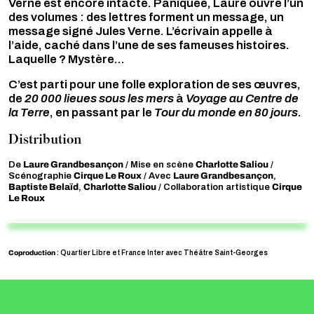
Verne est encore intacte. Paniquée, Laure ouvre l’un
des volumes : des lettres forment un message, un
message signé Jules Verne. L’écrivain appelle à
l’aide, caché dans l’une de ses fameuses histoires.
Laquelle ? Mystère...
C’est parti pour une folle exploration de ses œuvres,
de
20 000 lieues sous les mers
à
Voyage au Centre de
la Terre
, en passant par le
Tour du monde en 80 jours
.
Distribution
Laure Grandbesançon
Charlotte Saliou
De
/ Mise en scène
/
Cirque Le Roux
Laure Grandbesançon
Scénographie
/ Avec
,
Baptiste Belaïd
Charlotte Saliou
Cirque
,
/ Collaboration artistique
Le Roux
Coproduction
: Quartier Libre et France Inter avec Théâtre Saint-Georges