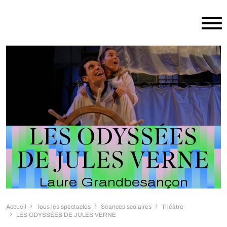
Aller au contenu principal
LES ODYSSÉES
DE JULES VERNE
Laure Grandbesançon
Accueil
Tous les spectacles
Séances scolaires
Théâtre
LES ODYSSÉES DE JULES VERNE