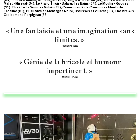
Malet - Mireval (34), Le Piano Tiroir - Balaruc les Bains (34), Le Moulin - Roques
(31), Théâtre La Source - Volvic (63), Communauté de Communes Monts de
Lacaune (81), L’Eau Vive en Montagne Noire, Brousses et Villaret (11), Théâtre Aux
Croisement, Perpignan (66)
« Une fantaisie et une imagination sans
limites. »
Télérama
« Génie de la bricole et humour
impertinent. »
Midi Libre