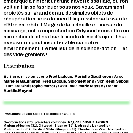
embarque à l’intérieur d’une navette spatiale, où l’on
voit un film se fabriquer sous nos yeux. Savamment
projetés sur grand écran, de simples objets de
récupération nous donnent l’impression saisissante
d’être en orbite ! Magie de la bidouille et finesse du
message, cette coproduction Odyssud nous offre un
miroir décalé et naïf sur le mode de vie d’aujourd’hui
avec son impact insoutenable sur notre
environnement. Le meilleur de la science-fiction… et
des vide-greniers !
Distribution
Fred Ladoué
Marielle Gautheron
Écriture, mise en scène
,
/ Avec
Marielle Gautheron
Fred Ladoué
Sidonie Morin
Rémi Saboul
,
,
/ Son
Christophe Mazet
Marie Massé
/ Lumière
/ Costumes
/ Décor
Aurélia Moynot
Production
: Louise Sadoc, l’association &Cie(s)
Co-productions et/ou pré-achats confirmés
: Région Occitanie, Festival
Marionnettissimo (31), Odyssud - Blagnac (31), Métropole Montpellier
Méditerranée (34), Festival MIMA - Mirepoix (09), Théâtre Jean Vilar - Montpellier
(34), Théâtre Bassaget - Mauguio (34), , L’Agora - Le Crès (34), Centre Culture Léo