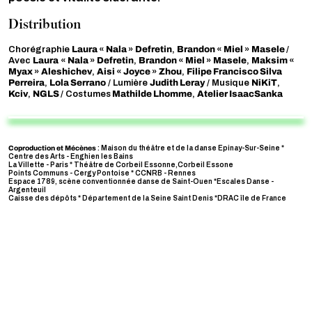
Distribution
Laura
Nala
Defretin
Brandon
Miel
Masele
Chorégraphie
«
»
,
«
»
/
Laura
Nala
Defretin
Brandon
Miel
Masele
Maksim
Avec
«
»
,
«
»
,
«
Myax
Aleshichev
Aisi
Joyce
Zhou
Filipe Francisco Silva
»
,
«
»
,
Perreira
Lola Serrano
Judith Leray
NiKiT
,
/ Lumière
/ Musique
,
Kciv
NGLS
Mathilde Lhomme
Atelier IsaacSanka
,
/ Costumes
,
Coproduction et Mécènes
: Maison du théâtre et de la danse Epinay-Sur-Seine *
Centre des Arts - Enghien les Bains
La Villette - Paris * Théâtre de Corbeil Essonne,Corbeil Essone
Points Communs - Cergy Pontoise * CCNRB - Rennes
Espace 1789, scène conventionnée danse de Saint-Ouen *Escales Danse -
Argenteuil
Caisse des dépôts * Département de la Seine Saint Denis *DRAC île de France