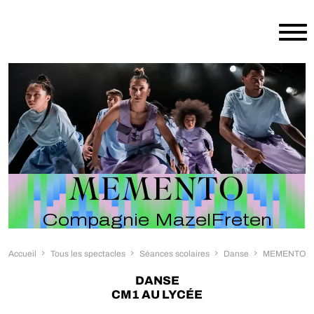
Aller au contenu principal
MEMENTO
Compagnie MazelFreten
Accueil
Tous les spectacles
Séances scolaires
Danse
MEMENTO
DANSE
CM1 AU LYCÉE