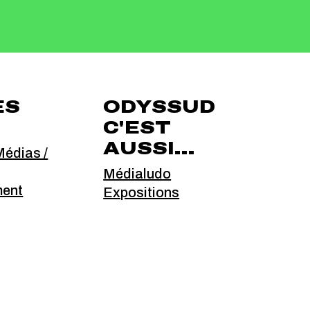
ÈS
ODYSSUD
C'EST
AUSSI...
édias /
Médialudo
ment
Expositions