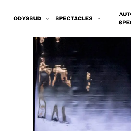
Aller au contenu principal
Navigation principale
AUT
ODYSSUD
SPECTACLES
SPE