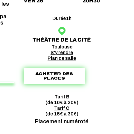
VEN 26
20H30
 les
opa
Durée
1h
es
THÉÂTRE DE LA CITÉ
Toulouse
S'y rendre
Plan de salle
ACHETER DES
PLACES
Tarif B
(de 10€ à 20€)
Tarif C
(de 15€ à 30€)
Placement numéroté