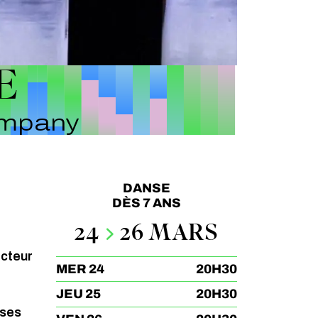
E
ompany
DANSE
DÈS 7 ANS
24
26 MARS
e
ecteur
MER 24
20H30
JEU 25
20H30
 ses