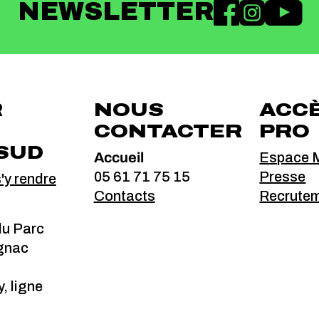
NEWSLETTER
R
NOUS
ACC
CONTACTER
PRO
SUD
Accueil
Espace M
05 61 71 75 15
Presse
y rendre
Contacts
Recrute
du Parc
gnac
, ligne