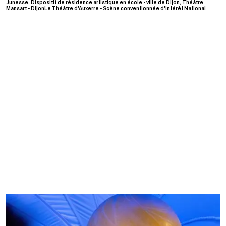
Junesse, Dispositif de résidence artistique en école - ville de Dijon, Théâtre
Mansart - DijonLe Théâtre d'Auxerre - Scène conventionnée d'intérêt National