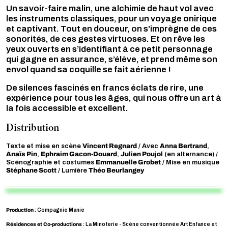
Un savoir-faire malin, une alchimie de haut vol avec
les instruments classiques, pour un voyage onirique
et captivant. Tout en douceur, on s’imprègne de ces
sonorités, de ces gestes virtuoses. Et on rêve les
yeux ouverts en s’identifiant à ce petit personnage
qui gagne en assurance, s’élève, et prend même son
envol quand sa coquille se fait aérienne !
De silences fascinés en francs éclats de rire, une
expérience pour tous les âges, qui nous offre un art à
la fois accessible et excellent.
Distribution
Vincent Regnard
Anna Bertrand
Texte et mise en scène
/ Avec
,
Anaïs Pin
Ephraim Gacon-Douard
Julien Poujol
,
,
(en alternance) /
Emmanuelle Grobet
Scénographie et costumes
/ Mise en musique
Stéphane Scott
Théo Beurlangey
/ Lumière
Production
: Compagnie Manie
Résidences et Co-productions
: La Minoterie - Scène conventionnée Art Enfance et