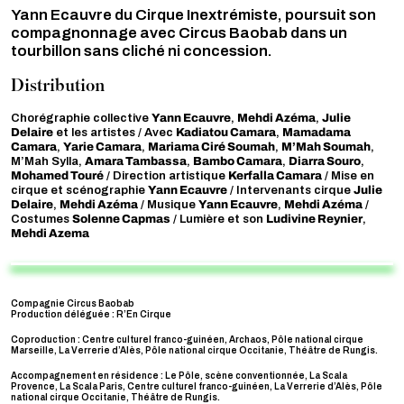
Yann Ecauvre du Cirque Inextrémiste, poursuit son
compagnonnage avec Circus Baobab dans un
tourbillon sans cliché ni concession.
Distribution
Yann Ecauvre
Mehdi Azéma
Julie
Chorégraphie collective
,
,
Delaire
Kadiatou Camara
Mamadama
et les artistes / Avec
,
Camara
Yarie Camara
Mariama Ciré Soumah
M’Mah Soumah
,
,
,
,
Amara Tambassa
Bambo Camara
Diarra Souro
M’Mah Sylla,
,
,
,
Mohamed Touré
Kerfalla Camara
/ Direction artistique
/ Mise en
Yann Ecauvre
Julie
cirque et scénographie
/ Intervenants cirque
Delaire
Mehdi Azéma
Yann Ecauvre
Mehdi Azéma
,
/ Musique
,
/
Solenne Capmas
Ludivine Reynier
Costumes
/ Lumière et son
,
Mehdi Azema
Compagnie Circus Baobab
Production déléguée : R’En Cirque
Coproduction : Centre culturel franco-guinéen, Archaos, Pôle national cirque
Marseille, La Verrerie d’Alès, Pôle national cirque Occitanie, Théâtre de Rungis.
Accompagnement en résidence : Le Pôle, scène conventionnée, La Scala
Provence, La Scala Paris, Centre culturel franco-guinéen, La Verrerie d’Alès, Pôle
national cirque Occitanie, Théâtre de Rungis.