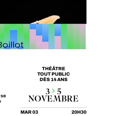
illot
THÉÂTRE
TOUT PUBLIC
DÈS 14 ANS
3
5
 se
NOVEMBRE
é
MAR 03
20H30