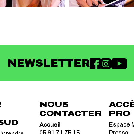
NEWSLETTER
R
NOUS
ACC
CONTACTER
PRO
SUD
Accueil
Espace M
05 61 71 75 15
Presse
y rendre