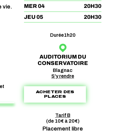
MER 04
20H30
 vie.
JEU 05
20H30
Durée
1h20
AUDITORIUM DU
CONSERVATOIRE
Blagnac
S'y rendre
et
ACHETER DES
PLACES
Tarif B
(de 10€ à 20€)
Placement libre