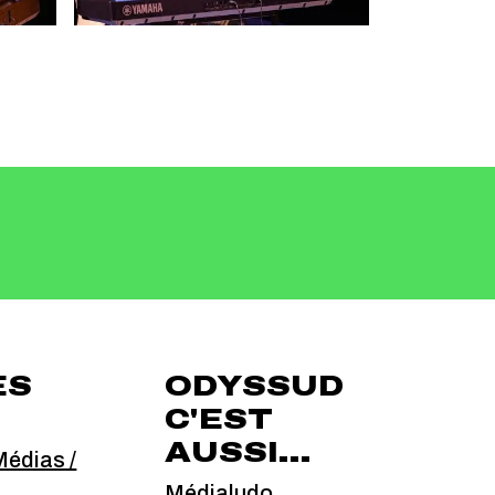
ÈS
ODYSSUD
C'EST
AUSSI...
édias /
Médialudo