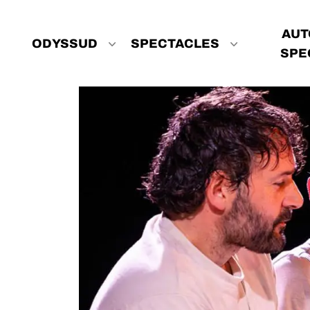
Aller au contenu principal
Navigation principale
AUT
ODYSSUD
SPECTACLES
SPE