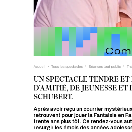
Comp
Accueil
Tous les spectacles
Séances tout public
Th
UN SPECTACLE TENDRE ET 
D’AMITIÉ, DE JEUNESSE ET
SCHUBERT.
Après avoir reçu un courrier mystérie
retrouvent pour jouer la Fantaisie en F
trente ans plus tôt. Ce rendez-vous aut
resurgir les émois des années adolesc