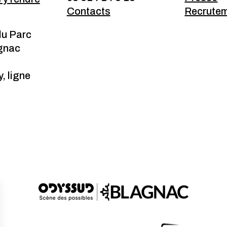
Contacts
Recrute
du Parc
gnac
, ligne