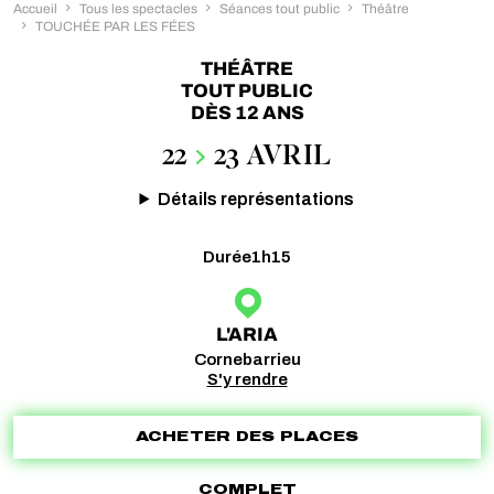
Accueil
Tous les spectacles
Séances tout public
Théâtre
TOUCHÉE PAR LES FÉES
THÉÂTRE
TOUT PUBLIC
DÈS 12 ANS
22
23 AVRIL
Détails représentations
Durée
1h15
L'ARIA
Cornebarrieu
S'y rendre
ACHETER DES PLACES
COMPLET