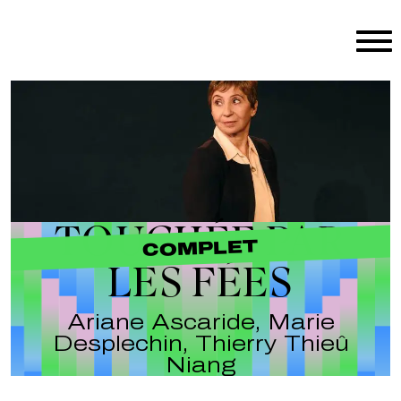
Aller au contenu principal
TOUCHÉE PAR
COMPLET
LES FÉES
Ariane Ascaride, Marie
Desplechin, Thierry Thieû
Niang