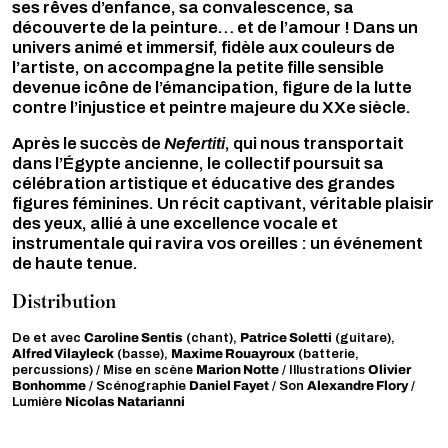
ses rêves d’enfance, sa convalescence, sa
découverte de la peinture… et de l’amour ! Dans un
univers animé et immersif, fidèle aux couleurs de
l’artiste, on accompagne la petite fille sensible
devenue icône de l’émancipation, figure de la lutte
contre l’injustice et peintre majeure du XXe siècle.
Après le succès de
Nefertiti
, qui nous transportait
dans l’Égypte ancienne, le collectif poursuit sa
célébration artistique et éducative des grandes
figures féminines. Un récit captivant, véritable plaisir
des yeux, allié à une excellence vocale et
instrumentale qui ravira vos oreilles : un événement
de haute tenue.
Distribution
Caroline Sentis
Patrice Soletti
De et avec
(chant),
(guitare),
Alfred Vilayleck
Maxime Rouayroux
(basse),
(batterie,
Marion Notte
Olivier
percussions) / Mise en scène
/ Illustrations
Bonhomme
Daniel Fayet
Alexandre Flory
/ Scénographie
/ Son
/
Nicolas Natarianni
Lumière