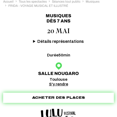
Accueil
Tous les spectacles
Séances tout public
Musiques
FRIDA - VOYAGE MUSICAL ET ILLUSTRÉ
MUSIQUES
DÈS 7 ANS
20 MAI
Détails représentations
Durée
50min
SALLE NOUGARO
Toulouse
S'y rendre
ACHETER DES PLACES