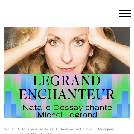
Aller au contenu principal
LEGRAND
ENCHANTEUR
Natalie Dessay chante
Michel Legrand
Accueil
Tous les spectacles
Séances tout public
Musiques
LEGRAND ENCHANTEUR