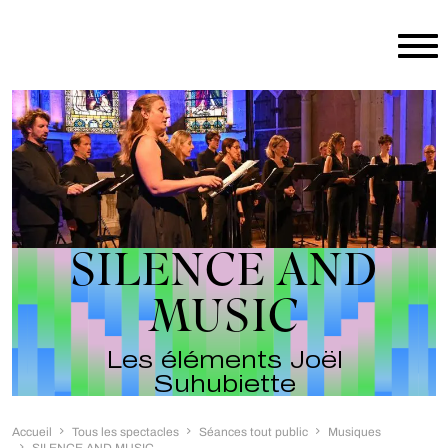
Aller au contenu principal
SILENCE AND
MUSIC
Les éléments Joël
Suhubiette
Accueil
Tous les spectacles
Séances tout public
Musiques
SILENCE AND MUSIC