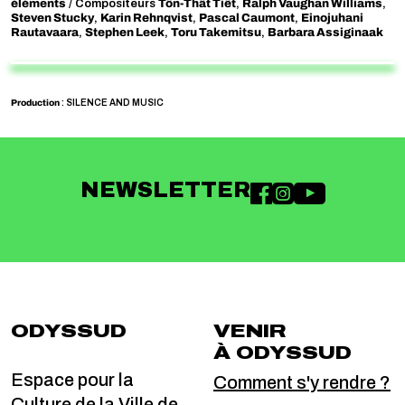
éléments
Tôn-Thât Tiêt
Ralph Vaughan Williams
/ Compositeurs
,
,
Steven Stucky
Karin Rehnqvist
Pascal Caumont
Einojuhani
,
,
,
Rautavaara
Stephen Leek
Toru Takemitsu
Barbara Assiginaak
,
,
,
Production
: SILENCE AND MUSIC
NEWSLETTER
ODYSSUD
VENIR
À ODYSSUD
Espace pour la
Comment s'y rendre ?
Culture de la Ville de