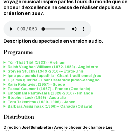
voyage musical inspiré par les tours du monde que ce
choeur d’excellence ne cesse de réaliser depuis sa
création en 1997.
Audio file
Description du spectacle en version audio.
Programme
Tôn-Thât Tiêt (1933) - Vietnam
Ralph Vaughan Williams (1872-1958) - Angleterre
Steven Stucky (1949-2016) – États-Unis
Ipne pou pernis tapedhia - Chant traditionnel grec
Hija mia querida - Chant séfarade judéo-espagnol
Karin Rehnqvist (1957) - Suède
Pascal Caumont (1967) – France (Occitanie)
Einojuhani Rautavaara (1928-2016) - Finlande
Stephen Leek (1959) - Australie
Toru Takemitsu (1930-1996) - Japon
Barbara Assiginaak (1966) – Canada (Odawa)
Distribution
Joël Suhubiette
Les
Direction
/ Avec le choeur de chambre